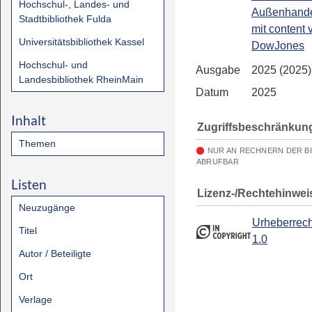
Hochschul-, Landes- und
Außenhandel
Stadtbibliothek Fulda
mit content 
Universitätsbibliothek Kassel
DowJones
Hochschul- und
Ausgabe
2025 (2025)
Landesbibliothek RheinMain
Datum
2025
Inhalt
Zugriffsbeschränkun
Themen
NUR AN RECHNERN DER B
ABRUFBAR
Listen
Lizenz-/Rechtehinwei
Neuzugänge
Urheberrech
Titel
1.0
Autor / Beteiligte
Ort
Verlage