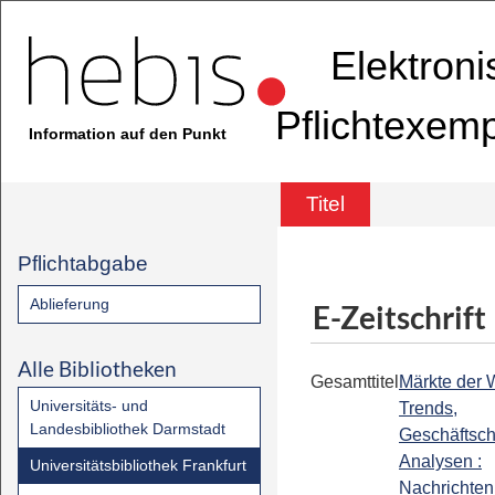
Elektron
Pflichtexem
Information auf den Punkt
Titel
Pflichtabgabe
Ablieferung
E-Zeitschrift
Alle Bibliotheken
Gesamttitel
Märkte der W
Universitäts- und
Trends,
Landesbibliothek Darmstadt
Geschäftsc
Analysen :
Universitätsbibliothek Frankfurt
Nachrichten 