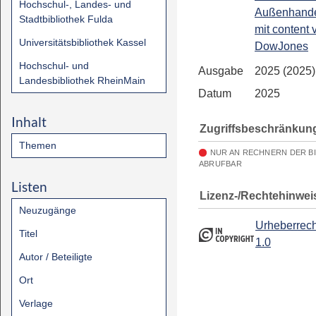
Hochschul-, Landes- und
Außenhandel
Stadtbibliothek Fulda
mit content 
Universitätsbibliothek Kassel
DowJones
Hochschul- und
Ausgabe
2025 (2025)
Landesbibliothek RheinMain
Datum
2025
Inhalt
Zugriffsbeschränkun
Themen
NUR AN RECHNERN DER B
ABRUFBAR
Listen
Lizenz-/Rechtehinwei
Neuzugänge
Urheberrech
Titel
1.0
Autor / Beteiligte
Ort
Verlage