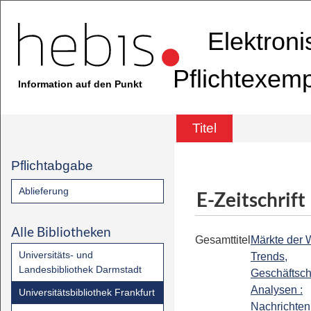
Elektron
Pflichtexem
Information auf den Punkt
Titel
Pflichtabgabe
Ablieferung
E-Zeitschrift
Alle Bibliotheken
Gesamttitel
Märkte der W
Universitäts- und
Trends,
Landesbibliothek Darmstadt
Geschäftsc
Analysen :
Universitätsbibliothek Frankfurt
Nachrichten 