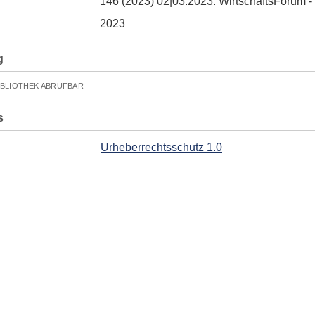
146 (2023) 02|03.2023. WirtschaftsForum 
2023
g
IBLIOTHEK ABRUFBAR
s
Urheberrechtsschutz 1.0