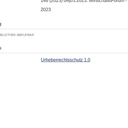
146 (2023) 04|05.2023. WirtschaftsForum 
2023
g
IBLIOTHEK ABRUFBAR
s
Urheberrechtsschutz 1.0