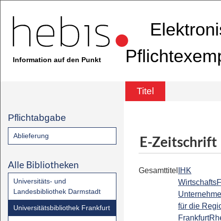
Elektron
Pflichtexem
Information auf den Punkt
Titel
Pflichtabgabe
Ablieferung
E-Zeitschrift
Alle Bibliotheken
Gesamttitel
IHK
Universitäts- und
Wirtschafts
Landesbibliothek Darmstadt
Unternehme
für die Regi
Universitätsbibliothek Frankfurt
FrankfurtRh