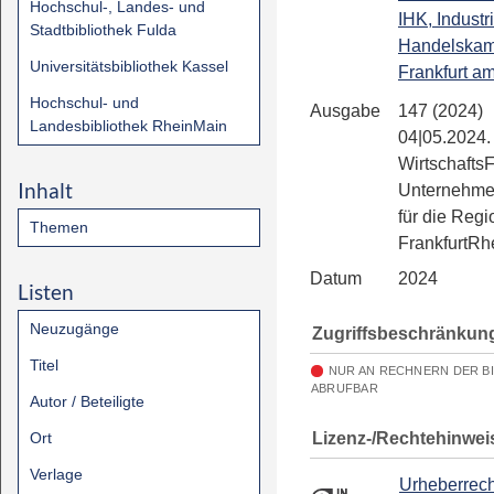
Hochschul-, Landes- und
IHK, Industr
Stadtbibliothek Fulda
Handelska
Universitätsbibliothek Kassel
Frankfurt a
Hochschul- und
Ausgabe
147 (2024)
Landesbibliothek RheinMain
04|05.2024.
Wirtschafts
Inhalt
Unternehme
für die Regi
Themen
FrankfurtRh
Datum
2024
Listen
Neuzugänge
Zugriffsbeschränkun
Titel
NUR AN RECHNERN DER B
ABRUFBAR
Autor / Beteiligte
Lizenz-/Rechtehinwei
Ort
Verlage
Urheberrech