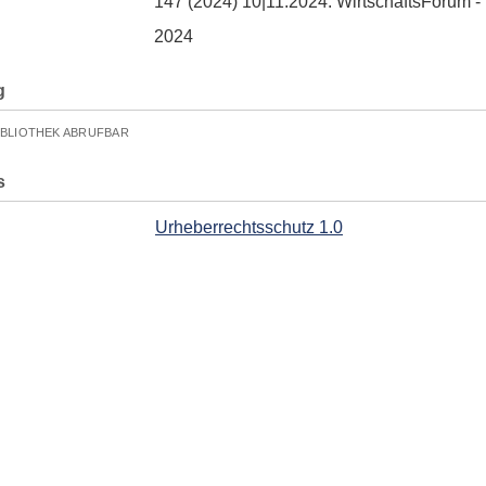
147 (2024) 10|11.2024. WirtschaftsForum 
2024
g
IBLIOTHEK ABRUFBAR
s
Urheberrechtsschutz 1.0