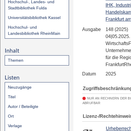
Hochschul-, Landes- und
IHK, Industr
Stadtbibliothek Fulda
Handelska
Universitätsbibliothek Kassel
Frankfurt a
Hochschul- und
Ausgabe
148 (2025)
Landesbibliothek RheinMain
04|05.2025.
Wirtschafts
Inhalt
Unternehme
für die Regi
Themen
FrankfurtRh
Datum
2025
Listen
Neuzugänge
Zugriffsbeschränkun
Titel
NUR AN RECHNERN DER B
ABRUFBAR
Autor / Beteiligte
Lizenz-/Rechtehinwei
Ort
Verlage
Urheberrech