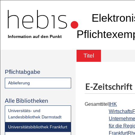
Elektron
Pflichtexem
Information auf den Punkt
Titel
Pflichtabgabe
Ablieferung
E-Zeitschrift
Alle Bibliotheken
Gesamttitel
IHK
Universitäts- und
Wirtschafts
Landesbibliothek Darmstadt
Unternehme
für die Regi
Universitätsbibliothek Frankfurt
FrankfurtRh