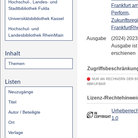
Hochschul-, Landes- und
Frankfurt a
Stadtbibliothek Fulda
Perform,
Universitätsbibliothek Kassel
Zukunftsreg
FrankfurtRh
Hochschul- und
Landesbibliothek RheinMain
Ausgabe
(2024) 2023
Ausgabe ist 
Inhalt
erschienen
Themen
Zugriffsbeschränkun
NUR AN RECHNERN DER B
Listen
ABRUFBAR
Neuzugänge
Lizenz-/Rechtehinwei
Titel
Urheberrech
Autor / Beteiligte
1.0
Ort
Verlage