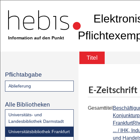
Elektron
Pflichtexem
Information auf den Punkt
Titel
Pflichtabgabe
Ablieferung
E-Zeitschrift
Alle Bibliotheken
Gesamttitel
Beschäftigu
Universitäts- und
Konjunktur
Landesbibliothek Darmstadt
FrankfurtRh
... / IHK, Ind
Universitätsbibliothek Frankfurt
und Hande