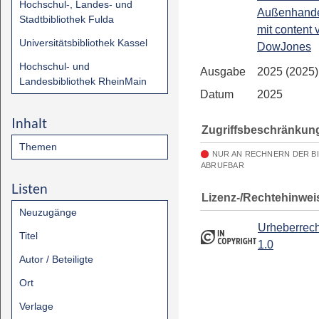
Hochschul-, Landes- und
Außenhandel
Stadtbibliothek Fulda
mit content 
Universitätsbibliothek Kassel
DowJones
Hochschul- und
Ausgabe
2025 (2025)
Landesbibliothek RheinMain
Datum
2025
Inhalt
Zugriffsbeschränkun
Themen
NUR AN RECHNERN DER B
ABRUFBAR
Listen
Lizenz-/Rechtehinwei
Neuzugänge
Urheberrech
Titel
1.0
Autor / Beteiligte
Ort
Verlage