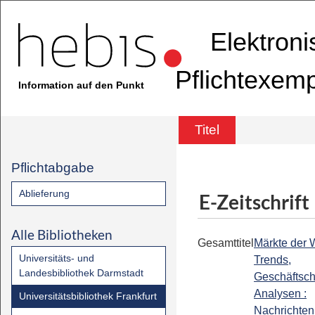
Elektron
Pflichtexem
Information auf den Punkt
Titel
Pflichtabgabe
Ablieferung
E-Zeitschrift
Alle Bibliotheken
Gesamttitel
Märkte der W
Universitäts- und
Trends,
Landesbibliothek Darmstadt
Geschäftsc
Analysen :
Universitätsbibliothek Frankfurt
Nachrichten 