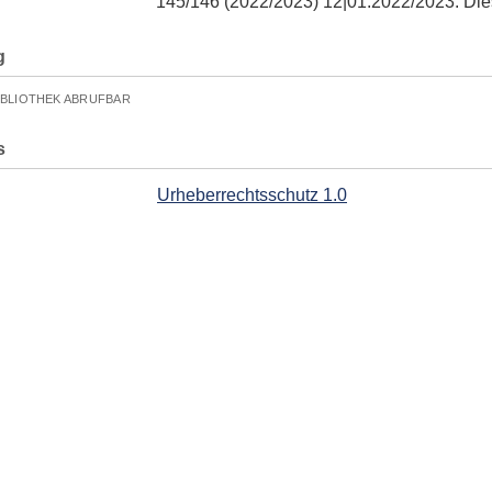
145/146 (2022/2023) 12|01.2022/2023: Die
g
IBLIOTHEK ABRUFBAR
s
Urheberrechtsschutz 1.0