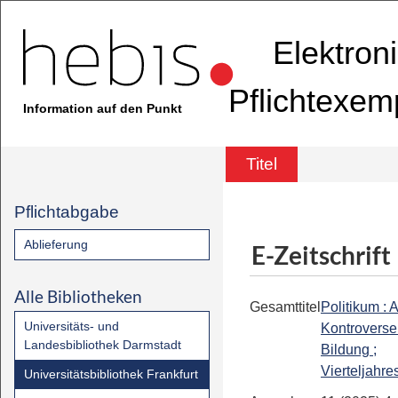
Elektron
Pflichtexem
Information auf den Punkt
Titel
Pflichtabgabe
Ablieferung
E-Zeitschrift
Alle Bibliotheken
Gesamttitel
Politikum : 
Universitäts- und
Kontroverse
Landesbibliothek Darmstadt
Bildung ;
Vierteljahres
Universitätsbibliothek Frankfurt