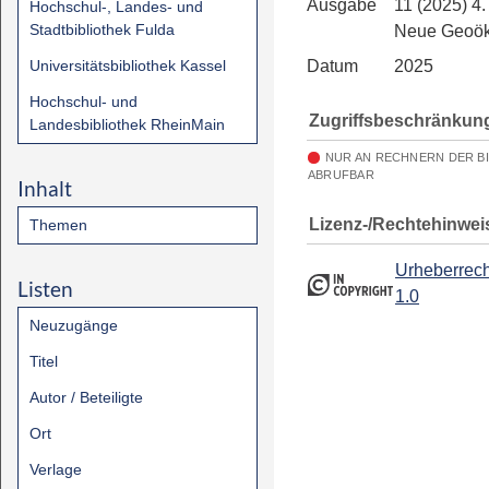
Ausgabe
11 (2025) 4
Hochschul-, Landes- und
Stadtbibliothek Fulda
Neue Geoö
Universitätsbibliothek Kassel
Datum
2025
Hochschul- und
Zugriffsbeschränkun
Landesbibliothek RheinMain
NUR AN RECHNERN DER B
ABRUFBAR
Inhalt
Lizenz-/Rechtehinwei
Themen
Urheberrech
Listen
1.0
Neuzugänge
Titel
Autor / Beteiligte
Ort
Verlage