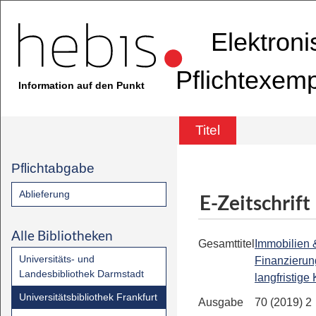
Elektron
Pflichtexem
Information auf den Punkt
Titel
Pflichtabgabe
Ablieferung
E-Zeitschrift
Alle Bibliotheken
Gesamttitel
Immobilien 
Universitäts- und
Finanzierung
Landesbibliothek Darmstadt
langfristige 
Universitätsbibliothek Frankfurt
Ausgabe
70 (2019) 2