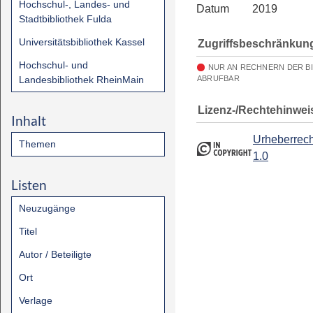
Hochschul-, Landes- und
Datum
2019
Stadtbibliothek Fulda
Universitätsbibliothek Kassel
Zugriffsbeschränkun
Hochschul- und
NUR AN RECHNERN DER B
Landesbibliothek RheinMain
ABRUFBAR
Lizenz-/Rechtehinwei
Inhalt
Urheberrech
Themen
1.0
Listen
Neuzugänge
Titel
Autor / Beteiligte
Ort
Verlage