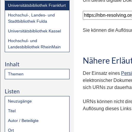
Um dieses digitale Dok
Universitätsbibliothek Frankfurt
Hochschul-, Landes- und
Stadtbibliothek Fulda
Sie können die Auflösu
Universitätsbibliothek Kassel
Hochschul- und
Landesbibliothek RheinMain
Nähere Erläu
Inhalt
Der Einsatz eines
Persi
Themen
elektronischer Dokumen
sich URNs zur dauerhaft
Listen
Neuzugänge
URNs können nicht dire
Auflösung dieses Links 
Titel
Autor / Beteiligte
Ort