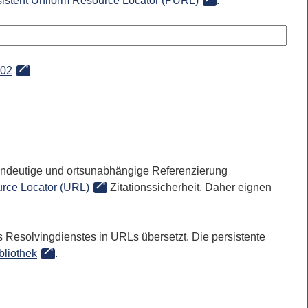
sistent Uniform Resource Locator (PURL)
:
702
 eindeutige und ortsunabhängige Referenzierung
rce Locator (URL)
Zitationssicherheit. Daher eignen
 Resolvingdienstes in URLs übersetzt. Die persistente
bliothek
.