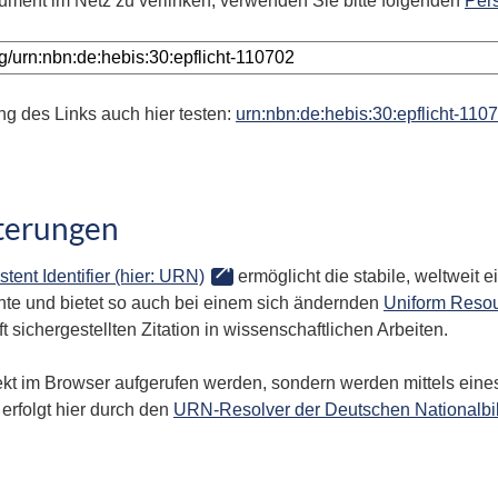
ument im Netz zu verlinken, verwenden Sie bitte folgenden
Per
ng des Links auch hier testen:
urn:nbn:de:hebis:30:epflicht-110
terungen
stent Identifier (hier: URN)
ermöglicht die stabile, weltweit
te und bietet so auch bei einem sich ändernden
Uniform Resou
 sichergestellten Zitation in wissenschaftlichen Arbeiten.
kt im Browser aufgerufen werden, sondern werden mittels eines
erfolgt hier durch den
URN-Resolver der Deutschen Nationalbi