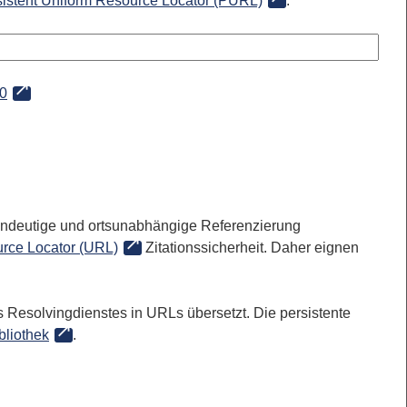
sistent Uniform Resource Locator (PURL)
:
00
 eindeutige und ortsunabhängige Referenzierung
rce Locator (URL)
Zitationssicherheit. Daher eignen
 Resolvingdienstes in URLs übersetzt. Die persistente
bliothek
.