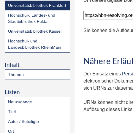
Um dieses digitale Dok
Universitätsbibliothek Frankfurt
Hochschul-, Landes- und
Stadtbibliothek Fulda
Sie können die Auflösu
Universitätsbibliothek Kassel
Hochschul- und
Landesbibliothek RheinMain
Nähere Erläu
Inhalt
Der Einsatz eines
Persi
Themen
elektronischer Dokumen
sich URNs zur dauerhaft
Listen
Neuzugänge
URNs können nicht dire
Auflösung dieses Links 
Titel
Autor / Beteiligte
Ort