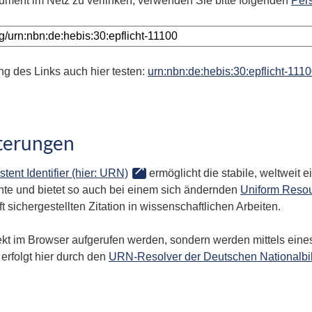
ument im Netz zu verlinken, verwenden Sie bitte folgenden
Per
ng des Links auch hier testen:
urn:nbn:de:hebis:30:epflicht-111
terungen
stent Identifier (hier: URN)
ermöglicht die stabile, weltweit
te und bietet so auch bei einem sich ändernden
Uniform Resou
 sichergestellten Zitation in wissenschaftlichen Arbeiten.
kt im Browser aufgerufen werden, sondern werden mittels eines
erfolgt hier durch den
URN-Resolver der Deutschen Nationalbi