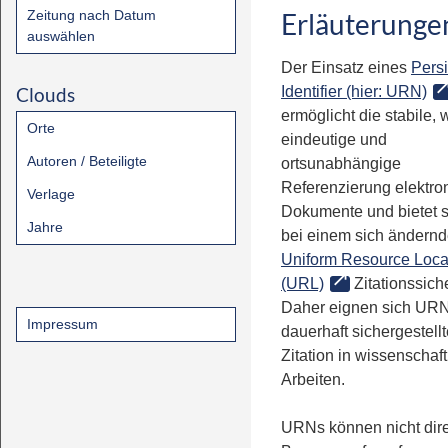
Zeitung nach Datum
Erläuterunge
auswählen
Der Einsatz eines
Persi
Clouds
Identifier (hier: URN)
ermöglicht die stabile, 
Orte
eindeutige und
Autoren / Beteiligte
ortsunabhängige
Referenzierung elektro
Verlage
Dokumente und bietet 
Jahre
bei einem sich ändern
Uniform Resource Loca
(URL)
Zitationssiche
Daher eignen sich URN
Impressum
dauerhaft sichergestell
Zitation in wissenschaf
Arbeiten.
URNs können nicht dire