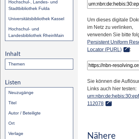
Hochschul-, Landes- und
Stadtbibliothek Fulda
Universitätsbibliothek Kassel
Um dieses digitale Do
im Netz zu verlinken,
Hochschul- und
verwenden Sie bitte fo
Landesbibliothek RheinMain
Persistent Uniform Res
Locator (PURL)
:
Inhalt
Themen
Listen
Sie können die Auflösu
Links auch hier testen:
Neuzugänge
urn:nbn:de:hebis:30:epfl
Titel
112078
Autor / Beteiligte
Ort
Nähere
Verlage