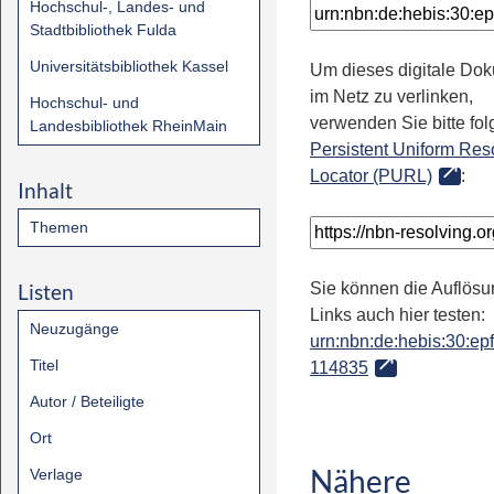
Hochschul-, Landes- und
Stadtbibliothek Fulda
Universitätsbibliothek Kassel
Um dieses digitale Do
im Netz zu verlinken,
Hochschul- und
verwenden Sie bitte fo
Landesbibliothek RheinMain
Persistent Uniform Res
Locator (PURL)
:
Inhalt
Themen
Listen
Sie können die Auflösu
Links auch hier testen:
Neuzugänge
urn:nbn:de:hebis:30:epfl
Titel
114835
Autor / Beteiligte
Ort
Nähere
Verlage