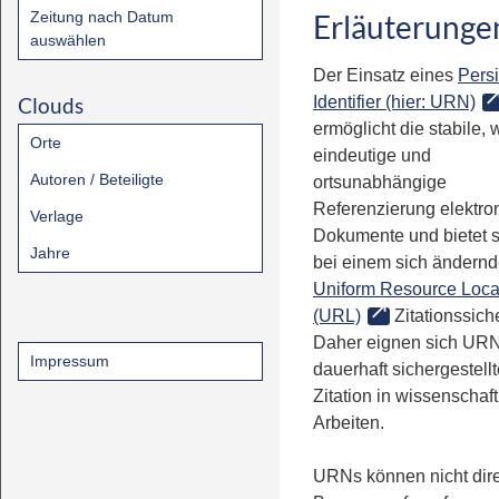
Zeitung nach Datum
Erläuterunge
auswählen
Der Einsatz eines
Persi
Clouds
Identifier (hier: URN)
ermöglicht die stabile, 
Orte
eindeutige und
Autoren / Beteiligte
ortsunabhängige
Referenzierung elektro
Verlage
Dokumente und bietet 
Jahre
bei einem sich ändern
Uniform Resource Loca
(URL)
Zitationssiche
Daher eignen sich URN
Impressum
dauerhaft sichergestell
Zitation in wissenschaf
Arbeiten.
URNs können nicht dire