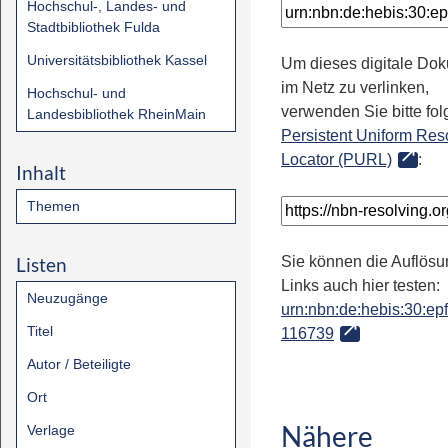
Hochschul-, Landes- und
Stadtbibliothek Fulda
Universitätsbibliothek Kassel
Um dieses digitale Do
im Netz zu verlinken,
Hochschul- und
verwenden Sie bitte fo
Landesbibliothek RheinMain
Persistent Uniform Res
Locator (PURL)
:
Inhalt
Themen
Listen
Sie können die Auflösu
Links auch hier testen:
Neuzugänge
urn:nbn:de:hebis:30:epfl
Titel
116739
Autor / Beteiligte
Ort
Nähere
Verlage