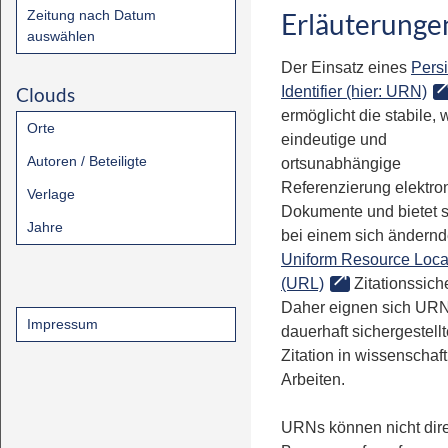
Zeitung nach Datum
Erläuterunge
auswählen
Der Einsatz eines
Persi
Clouds
Identifier (hier: URN)
ermöglicht die stabile, 
Orte
eindeutige und
Autoren / Beteiligte
ortsunabhängige
Referenzierung elektro
Verlage
Dokumente und bietet 
Jahre
bei einem sich ändern
Uniform Resource Loca
(URL)
Zitationssiche
Daher eignen sich URN
Impressum
dauerhaft sichergestell
Zitation in wissenschaf
Arbeiten.
URNs können nicht dire