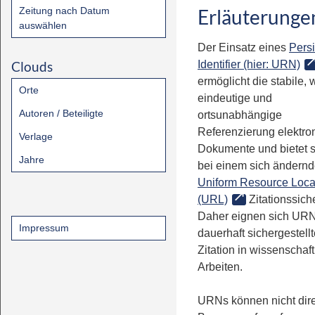
Zeitung nach Datum
Erläuterunge
auswählen
Der Einsatz eines
Persi
Clouds
Identifier (hier: URN)
ermöglicht die stabile, 
Orte
eindeutige und
Autoren / Beteiligte
ortsunabhängige
Referenzierung elektro
Verlage
Dokumente und bietet 
Jahre
bei einem sich ändern
Uniform Resource Loca
(URL)
Zitationssiche
Daher eignen sich URN
Impressum
dauerhaft sichergestell
Zitation in wissenschaf
Arbeiten.
URNs können nicht dire