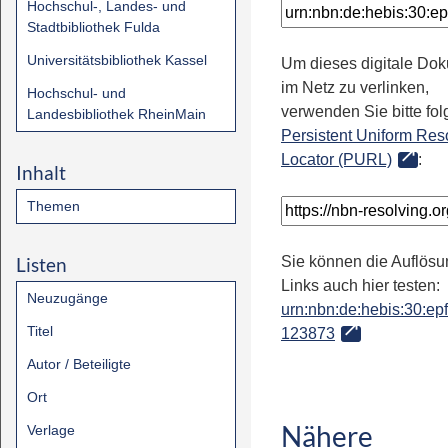
Hochschul-, Landes- und
Stadtbibliothek Fulda
Universitätsbibliothek Kassel
Um dieses digitale Do
im Netz zu verlinken,
Hochschul- und
verwenden Sie bitte fo
Landesbibliothek RheinMain
Persistent Uniform Res
Locator (PURL)
:
Inhalt
Themen
Listen
Sie können die Auflösu
Links auch hier testen:
Neuzugänge
urn:nbn:de:hebis:30:epfl
Titel
123873
Autor / Beteiligte
Ort
Nähere
Verlage