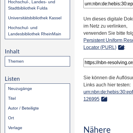
Hochschul-, Landes- und
Stadtbibliothek Fulda
Universitätsbibliothek Kassel
Um dieses digitale Do
im Netz zu verlinken,
Hochschul- und
verwenden Sie bitte fo
Landesbibliothek RheinMain
Persistent Uniform Res
Locator (PURL)
:
Inhalt
Themen
Listen
Sie können die Auflösu
Links auch hier testen:
Neuzugänge
urn:nbn:de:hebis:30:epfl
Titel
126995
Autor / Beteiligte
Ort
Nähere
Verlage