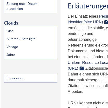
Zeitung nach Datum
Erläuterunge
auswählen
Der Einsatz eines
Persi
Clouds
Identifier (hier: URN)
ermöglicht die stabile, 
Orte
eindeutige und
Autoren / Beteiligte
ortsunabhängige
Referenzierung elektro
Verlage
Dokumente und bietet 
Jahre
bei einem sich ändern
Uniform Resource Loca
(URL)
Zitationssiche
Daher eignen sich URN
Impressum
dauerhaft sichergestell
Zitation in wissenschaf
Arbeiten.
URNs können nicht dire