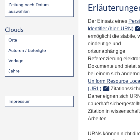
Zeitung nach Datum
Erläuterunge
auswählen
Der Einsatz eines
Persi
Clouds
Identifier (hier: URN)
ermöglicht die stabile, 
Orte
eindeutige und
Autoren / Beteiligte
ortsunabhängige
Referenzierung elektro
Verlage
Dokumente und bietet 
Jahre
bei einem sich ändern
Uniform Resource Loca
(URL)
Zitationssiche
Daher eignen sich URN
Impressum
dauerhaft sichergestell
Zitation in wissenschaf
Arbeiten.
URNs können nicht dire