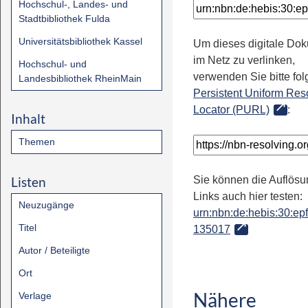
Hochschul-, Landes- und
Stadtbibliothek Fulda
Universitätsbibliothek Kassel
Um dieses digitale Do
im Netz zu verlinken,
Hochschul- und
verwenden Sie bitte fo
Landesbibliothek RheinMain
Persistent Uniform Res
Locator (PURL)
:
Inhalt
Themen
Listen
Sie können die Auflösu
Links auch hier testen:
Neuzugänge
urn:nbn:de:hebis:30:epfl
Titel
135017
Autor / Beteiligte
Ort
Nähere
Verlage