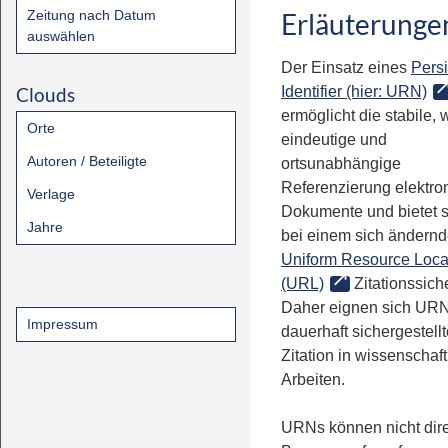
Zeitung nach Datum
Erläuterunge
auswählen
Der Einsatz eines
Persi
Clouds
Identifier (hier: URN)
ermöglicht die stabile, 
Orte
eindeutige und
Autoren / Beteiligte
ortsunabhängige
Referenzierung elektro
Verlage
Dokumente und bietet 
Jahre
bei einem sich ändern
Uniform Resource Loca
(URL)
Zitationssiche
Daher eignen sich URN
Impressum
dauerhaft sichergestell
Zitation in wissenschaf
Arbeiten.
URNs können nicht dire