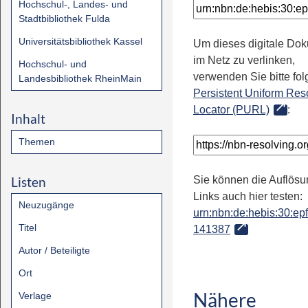
Hochschul-, Landes- und
Stadtbibliothek Fulda
Universitätsbibliothek Kassel
Um dieses digitale Do
im Netz zu verlinken,
Hochschul- und
verwenden Sie bitte fo
Landesbibliothek RheinMain
Persistent Uniform Res
Locator (PURL)
:
Inhalt
Themen
Listen
Sie können die Auflösu
Links auch hier testen:
Neuzugänge
urn:nbn:de:hebis:30:epfl
Titel
141387
Autor / Beteiligte
Ort
Nähere
Verlage