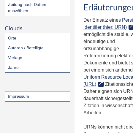
Zeitung nach Datum
Erläuterunge
auswählen
Der Einsatz eines
Persi
Clouds
Identifier (hier: URN)
ermöglicht die stabile, 
Orte
eindeutige und
Autoren / Beteiligte
ortsunabhängige
Referenzierung elektro
Verlage
Dokumente und bietet 
Jahre
bei einem sich ändern
Uniform Resource Loca
(URL)
Zitationssiche
Daher eignen sich URN
Impressum
dauerhaft sichergestell
Zitation in wissenschaf
Arbeiten.
URNs können nicht dire