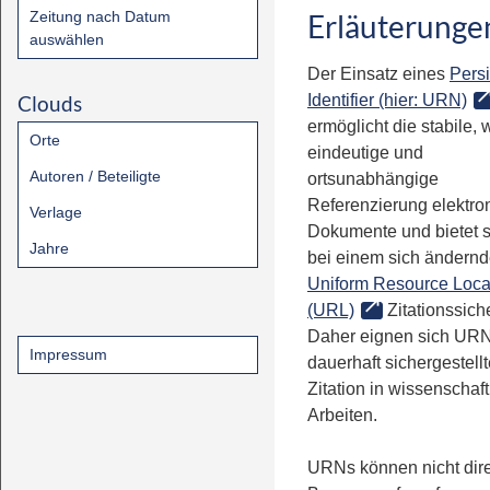
Zeitung nach Datum
Erläuterunge
auswählen
Der Einsatz eines
Persi
Clouds
Identifier (hier: URN)
ermöglicht die stabile, 
Orte
eindeutige und
Autoren / Beteiligte
ortsunabhängige
Referenzierung elektro
Verlage
Dokumente und bietet 
Jahre
bei einem sich ändern
Uniform Resource Loca
(URL)
Zitationssiche
Daher eignen sich URN
Impressum
dauerhaft sichergestell
Zitation in wissenschaf
Arbeiten.
URNs können nicht dire