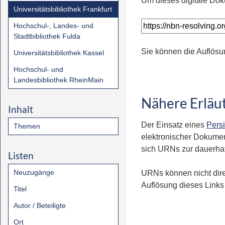
Um dieses digitale Dok
Universitätsbibliothek Frankfurt
Hochschul-, Landes- und
Stadtbibliothek Fulda
Sie können die Auflösu
Universitätsbibliothek Kassel
Hochschul- und
Landesbibliothek RheinMain
Nähere Erläu
Inhalt
Der Einsatz eines
Persi
Themen
elektronischer Dokumen
sich URNs zur dauerhaft
Listen
Neuzugänge
URNs können nicht dire
Auflösung dieses Links 
Titel
Autor / Beteiligte
Ort