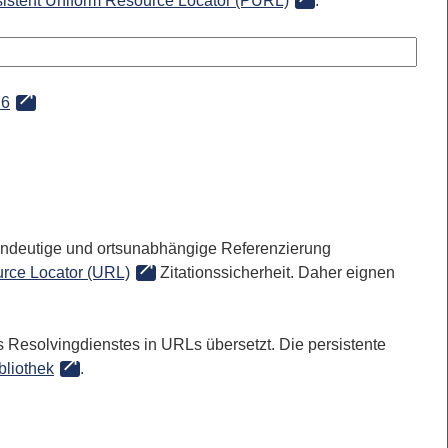
sistent Uniform Resource Locator (PURL)
:
76
 eindeutige und ortsunabhängige Referenzierung
rce Locator (URL)
Zitationssicherheit. Daher eignen
 Resolvingdienstes in URLs übersetzt. Die persistente
bliothek
.