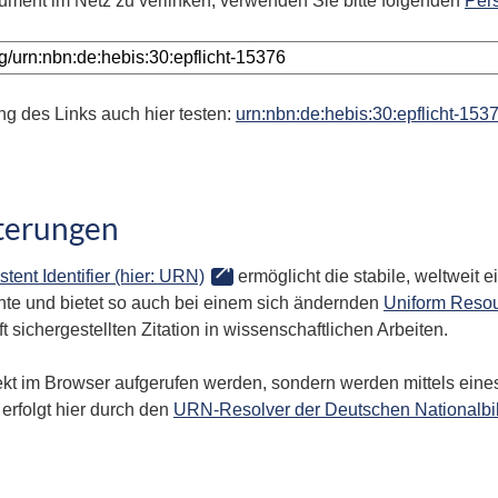
ument im Netz zu verlinken, verwenden Sie bitte folgenden
Per
ng des Links auch hier testen:
urn:nbn:de:hebis:30:epflicht-153
terungen
stent Identifier (hier: URN)
ermöglicht die stabile, weltweit
te und bietet so auch bei einem sich ändernden
Uniform Resou
 sichergestellten Zitation in wissenschaftlichen Arbeiten.
kt im Browser aufgerufen werden, sondern werden mittels eines
erfolgt hier durch den
URN-Resolver der Deutschen Nationalbi