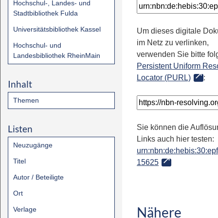
Hochschul-, Landes- und
Stadtbibliothek Fulda
Universitätsbibliothek Kassel
Um dieses digitale Do
im Netz zu verlinken,
Hochschul- und
verwenden Sie bitte fo
Landesbibliothek RheinMain
Persistent Uniform Res
Locator (PURL)
:
Inhalt
Themen
Listen
Sie können die Auflösu
Links auch hier testen:
Neuzugänge
urn:nbn:de:hebis:30:epfl
Titel
15625
Autor / Beteiligte
Ort
Nähere
Verlage