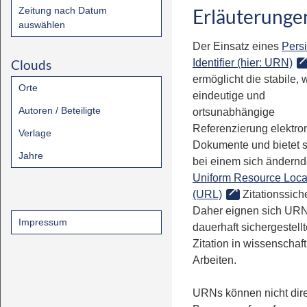
Zeitung nach Datum
Erläuterunge
auswählen
Der Einsatz eines
Persi
Clouds
Identifier (hier: URN)
ermöglicht die stabile, 
Orte
eindeutige und
Autoren / Beteiligte
ortsunabhängige
Referenzierung elektro
Verlage
Dokumente und bietet 
Jahre
bei einem sich ändern
Uniform Resource Loca
(URL)
Zitationssiche
Daher eignen sich URN
Impressum
dauerhaft sichergestell
Zitation in wissenschaf
Arbeiten.
URNs können nicht dire