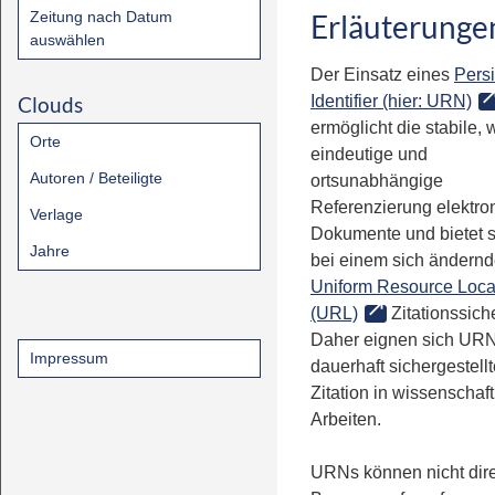
Zeitung nach Datum
Erläuterunge
auswählen
Der Einsatz eines
Persi
Clouds
Identifier (hier: URN)
ermöglicht die stabile, 
Orte
eindeutige und
Autoren / Beteiligte
ortsunabhängige
Referenzierung elektro
Verlage
Dokumente und bietet 
Jahre
bei einem sich ändern
Uniform Resource Loca
(URL)
Zitationssiche
Daher eignen sich URN
Impressum
dauerhaft sichergestell
Zitation in wissenschaf
Arbeiten.
URNs können nicht dire