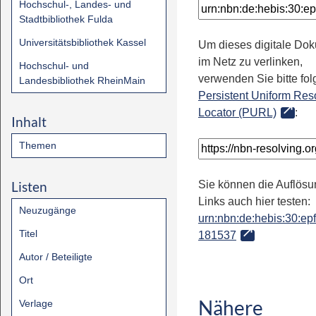
Hochschul-, Landes- und
Stadtbibliothek Fulda
Universitätsbibliothek Kassel
Um dieses digitale Do
im Netz zu verlinken,
Hochschul- und
verwenden Sie bitte fo
Landesbibliothek RheinMain
Persistent Uniform Res
Locator (PURL)
:
Inhalt
Themen
Listen
Sie können die Auflösu
Links auch hier testen:
Neuzugänge
urn:nbn:de:hebis:30:epfl
Titel
181537
Autor / Beteiligte
Ort
Nähere
Verlage