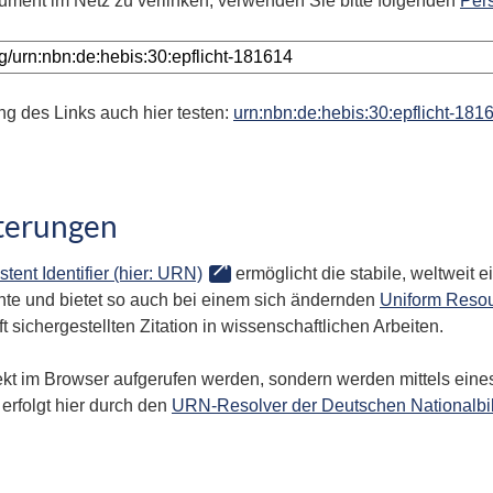
ument im Netz zu verlinken, verwenden Sie bitte folgenden
Per
ng des Links auch hier testen:
urn:nbn:de:hebis:30:epflicht-181
terungen
stent Identifier (hier: URN)
ermöglicht die stabile, weltweit
te und bietet so auch bei einem sich ändernden
Uniform Resou
 sichergestellten Zitation in wissenschaftlichen Arbeiten.
kt im Browser aufgerufen werden, sondern werden mittels eines
erfolgt hier durch den
URN-Resolver der Deutschen Nationalbi