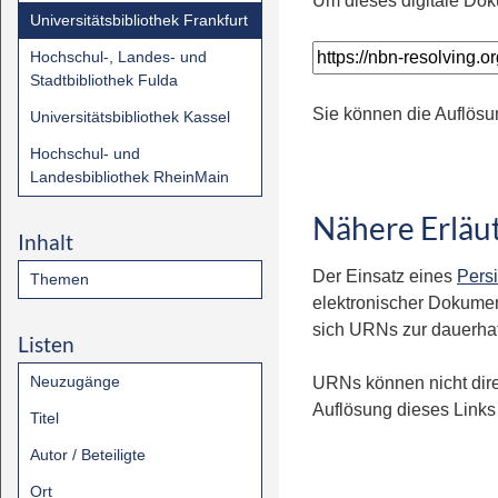
Um dieses digitale Dok
Universitätsbibliothek Frankfurt
Hochschul-, Landes- und
Stadtbibliothek Fulda
Sie können die Auflösu
Universitätsbibliothek Kassel
Hochschul- und
Landesbibliothek RheinMain
Nähere Erläu
Inhalt
Der Einsatz eines
Persi
Themen
elektronischer Dokumen
sich URNs zur dauerhaft
Listen
Neuzugänge
URNs können nicht dire
Auflösung dieses Links 
Titel
Autor / Beteiligte
Ort