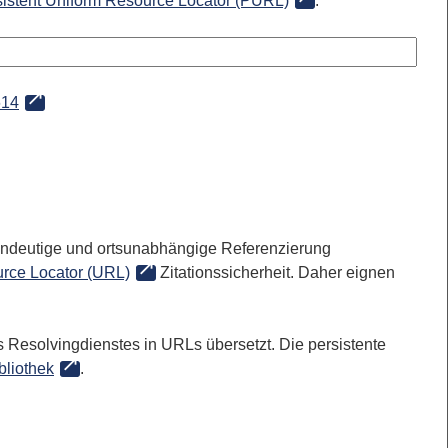
sistent Uniform Resource Locator (PURL)
:
614
 eindeutige und ortsunabhängige Referenzierung
rce Locator (URL)
Zitationssicherheit. Daher eignen
 Resolvingdienstes in URLs übersetzt. Die persistente
bliothek
.