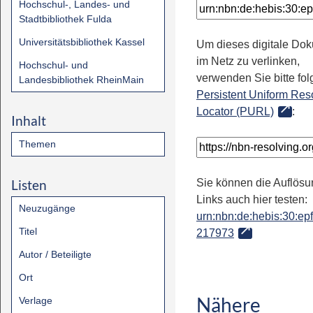
Hochschul-, Landes- und
Stadtbibliothek Fulda
Universitätsbibliothek Kassel
Um dieses digitale Do
im Netz zu verlinken,
Hochschul- und
verwenden Sie bitte fo
Landesbibliothek RheinMain
Persistent Uniform Res
Locator (PURL)
:
Inhalt
Themen
Listen
Sie können die Auflösu
Links auch hier testen:
Neuzugänge
urn:nbn:de:hebis:30:epfl
Titel
217973
Autor / Beteiligte
Ort
Nähere
Verlage