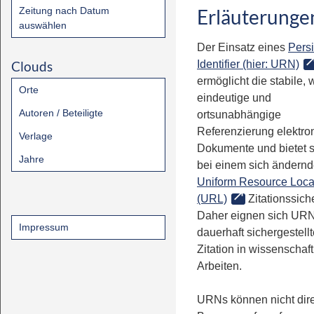
Zeitung nach Datum
Erläuterunge
auswählen
Der Einsatz eines
Persi
Clouds
Identifier (hier: URN)
ermöglicht die stabile, 
Orte
eindeutige und
Autoren / Beteiligte
ortsunabhängige
Referenzierung elektro
Verlage
Dokumente und bietet 
Jahre
bei einem sich ändern
Uniform Resource Loca
(URL)
Zitationssiche
Daher eignen sich URN
Impressum
dauerhaft sichergestell
Zitation in wissenschaf
Arbeiten.
URNs können nicht dire