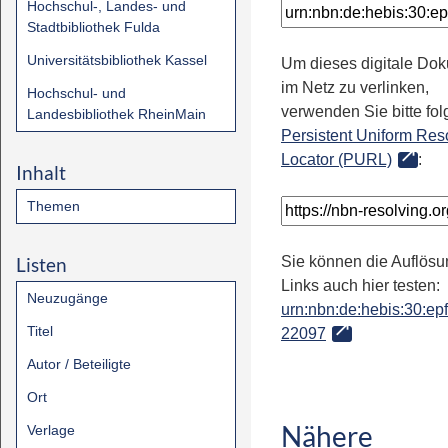
Hochschul-, Landes- und
Stadtbibliothek Fulda
Universitätsbibliothek Kassel
Um dieses digitale Do
im Netz zu verlinken,
Hochschul- und
verwenden Sie bitte fo
Landesbibliothek RheinMain
Persistent Uniform Res
Locator (PURL)
:
Inhalt
Themen
Listen
Sie können die Auflösu
Links auch hier testen:
Neuzugänge
urn:nbn:de:hebis:30:epfl
Titel
22097
Autor / Beteiligte
Ort
Nähere
Verlage