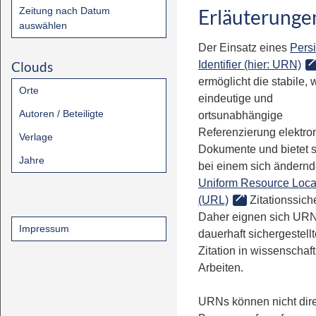
Zeitung nach Datum
Erläuterunge
auswählen
Der Einsatz eines
Persi
Clouds
Identifier (hier: URN)
ermöglicht die stabile, 
Orte
eindeutige und
Autoren / Beteiligte
ortsunabhängige
Referenzierung elektro
Verlage
Dokumente und bietet 
Jahre
bei einem sich ändern
Uniform Resource Loca
(URL)
Zitationssiche
Daher eignen sich URN
Impressum
dauerhaft sichergestell
Zitation in wissenschaf
Arbeiten.
URNs können nicht dire