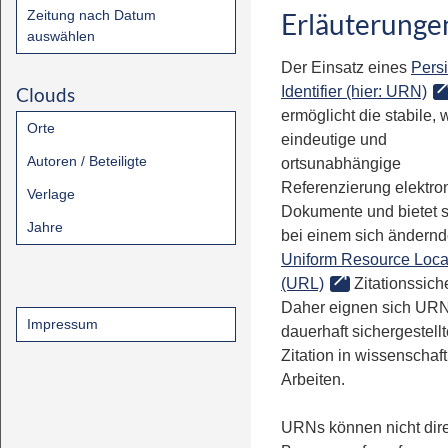
Zeitung nach Datum
Erläuterunge
auswählen
Der Einsatz eines
Persi
Clouds
Identifier (hier: URN)
ermöglicht die stabile, 
Orte
eindeutige und
Autoren / Beteiligte
ortsunabhängige
Referenzierung elektro
Verlage
Dokumente und bietet 
Jahre
bei einem sich ändern
Uniform Resource Loca
(URL)
Zitationssiche
Daher eignen sich URN
Impressum
dauerhaft sichergestell
Zitation in wissenschaf
Arbeiten.
URNs können nicht dire