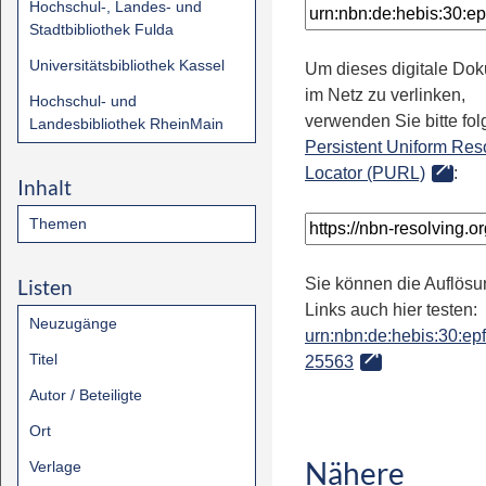
Hochschul-, Landes- und
Stadtbibliothek Fulda
Universitätsbibliothek Kassel
Um dieses digitale Do
im Netz zu verlinken,
Hochschul- und
verwenden Sie bitte fo
Landesbibliothek RheinMain
Persistent Uniform Res
Locator (PURL)
:
Inhalt
Themen
Listen
Sie können die Auflösu
Links auch hier testen:
Neuzugänge
urn:nbn:de:hebis:30:epfl
Titel
25563
Autor / Beteiligte
Ort
Nähere
Verlage