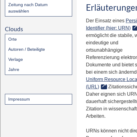
Zeitung nach Datum
Erläuterunge
auswählen
Der Einsatz eines
Persi
Clouds
Identifier (hier: URN)
ermöglicht die stabile, 
Orte
eindeutige und
Autoren / Beteiligte
ortsunabhängige
Referenzierung elektro
Verlage
Dokumente und bietet 
Jahre
bei einem sich ändern
Uniform Resource Loca
(URL)
Zitationssiche
Daher eignen sich URN
Impressum
dauerhaft sichergestell
Zitation in wissenschaf
Arbeiten.
URNs können nicht dire