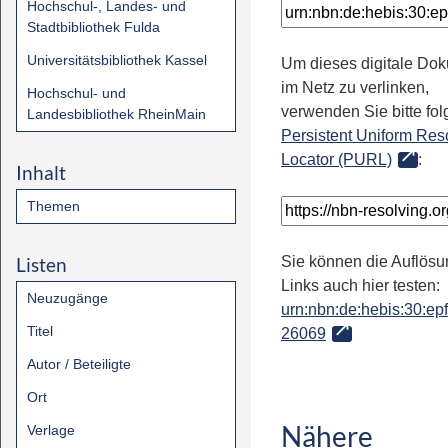
Hochschul-, Landes- und
Stadtbibliothek Fulda
Universitätsbibliothek Kassel
Um dieses digitale Do
im Netz zu verlinken,
Hochschul- und
verwenden Sie bitte fo
Landesbibliothek RheinMain
Persistent Uniform Res
Locator (PURL)
:
Inhalt
Themen
Listen
Sie können die Auflösu
Links auch hier testen:
Neuzugänge
urn:nbn:de:hebis:30:epfl
Titel
26069
Autor / Beteiligte
Ort
Nähere
Verlage