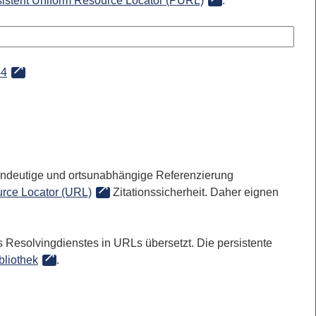
sistent Uniform Resource Locator (PURL)
:
44
 eindeutige und ortsunabhängige Referenzierung
rce Locator (URL)
Zitationssicherheit. Daher eignen
 Resolvingdienstes in URLs übersetzt. Die persistente
bliothek
.