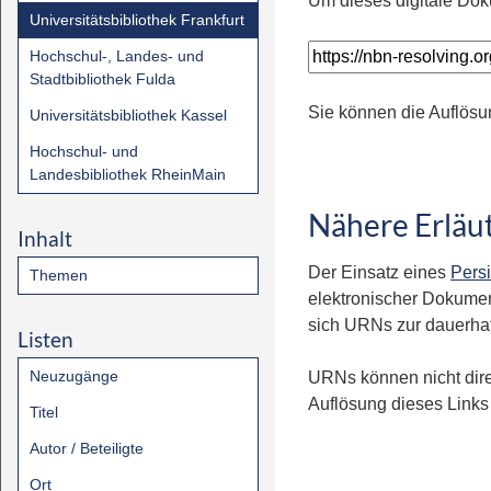
Um dieses digitale Dok
Universitätsbibliothek Frankfurt
Hochschul-, Landes- und
Stadtbibliothek Fulda
Sie können die Auflösu
Universitätsbibliothek Kassel
Hochschul- und
Landesbibliothek RheinMain
Nähere Erläu
Inhalt
Der Einsatz eines
Persi
Themen
elektronischer Dokumen
sich URNs zur dauerhaft
Listen
Neuzugänge
URNs können nicht dire
Auflösung dieses Links 
Titel
Autor / Beteiligte
Ort