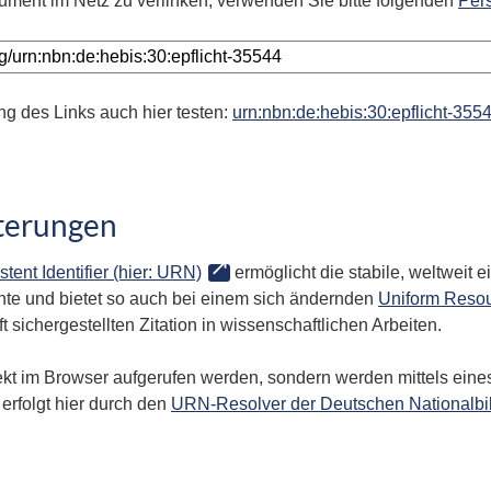
ument im Netz zu verlinken, verwenden Sie bitte folgenden
Per
ng des Links auch hier testen:
urn:nbn:de:hebis:30:epflicht-355
terungen
stent Identifier (hier: URN)
ermöglicht die stabile, weltweit
te und bietet so auch bei einem sich ändernden
Uniform Resou
 sichergestellten Zitation in wissenschaftlichen Arbeiten.
kt im Browser aufgerufen werden, sondern werden mittels eines
erfolgt hier durch den
URN-Resolver der Deutschen Nationalbi