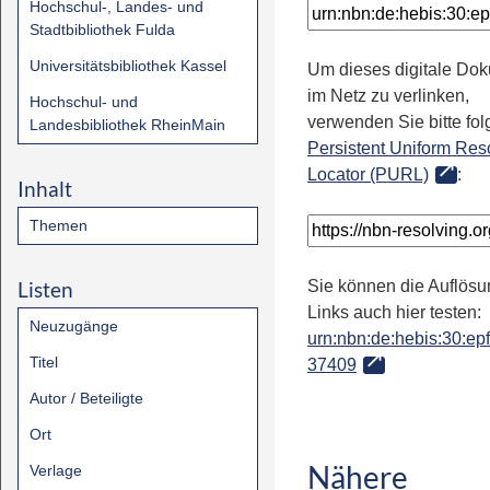
Hochschul-, Landes- und
Stadtbibliothek Fulda
Universitätsbibliothek Kassel
Um dieses digitale Do
im Netz zu verlinken,
Hochschul- und
verwenden Sie bitte fo
Landesbibliothek RheinMain
Persistent Uniform Res
Locator (PURL)
:
Inhalt
Themen
Listen
Sie können die Auflösu
Links auch hier testen:
Neuzugänge
urn:nbn:de:hebis:30:epfl
Titel
37409
Autor / Beteiligte
Ort
Nähere
Verlage