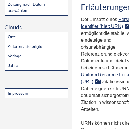
Zeitung nach Datum
Erläuterunge
auswählen
Der Einsatz eines
Persi
Clouds
Identifier (hier: URN)
ermöglicht die stabile, 
Orte
eindeutige und
Autoren / Beteiligte
ortsunabhängige
Referenzierung elektro
Verlage
Dokumente und bietet 
Jahre
bei einem sich ändern
Uniform Resource Loca
(URL)
Zitationssiche
Daher eignen sich URN
Impressum
dauerhaft sichergestell
Zitation in wissenschaf
Arbeiten.
URNs können nicht dire