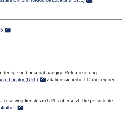
sistent Uniform Resource Locator (PURL)
:
25
 eindeutige und ortsunabhängige Referenzierung
rce Locator (URL)
Zitationssicherheit. Daher eignen
 Resolvingdienstes in URLs übersetzt. Die persistente
bliothek
.