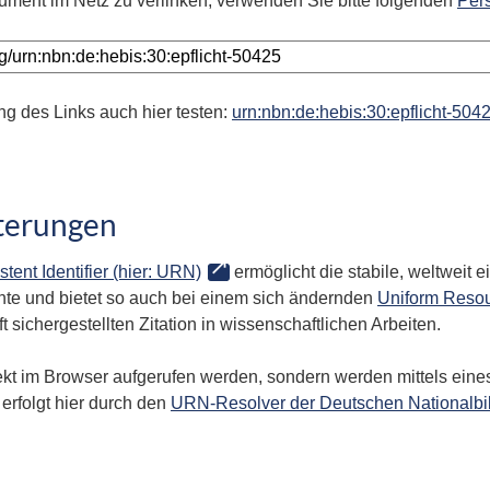
ument im Netz zu verlinken, verwenden Sie bitte folgenden
Per
ng des Links auch hier testen:
urn:nbn:de:hebis:30:epflicht-504
terungen
stent Identifier (hier: URN)
ermöglicht die stabile, weltweit
te und bietet so auch bei einem sich ändernden
Uniform Resou
 sichergestellten Zitation in wissenschaftlichen Arbeiten.
kt im Browser aufgerufen werden, sondern werden mittels eines
erfolgt hier durch den
URN-Resolver der Deutschen Nationalbi