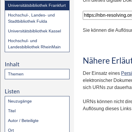
Um dieses digitale Dok
Universitätsbibliothek Frankfurt
Hochschul-, Landes- und
Stadtbibliothek Fulda
Sie können die Auflösu
Universitätsbibliothek Kassel
Hochschul- und
Landesbibliothek RheinMain
Nähere Erläu
Inhalt
Der Einsatz eines
Persi
Themen
elektronischer Dokumen
sich URNs zur dauerhaft
Listen
Neuzugänge
URNs können nicht dire
Auflösung dieses Links 
Titel
Autor / Beteiligte
Ort