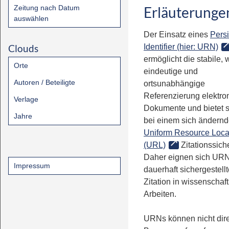
Zeitung nach Datum
Erläuterunge
auswählen
Der Einsatz eines
Persi
Clouds
Identifier (hier: URN)
ermöglicht die stabile, 
Orte
eindeutige und
Autoren / Beteiligte
ortsunabhängige
Referenzierung elektro
Verlage
Dokumente und bietet 
Jahre
bei einem sich ändern
Uniform Resource Loca
(URL)
Zitationssiche
Daher eignen sich URN
Impressum
dauerhaft sichergestell
Zitation in wissenschaf
Arbeiten.
URNs können nicht dire