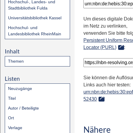
Hochschul-, Landes- und
Stadtbibliothek Fulda
Universitätsbibliothek Kassel
Um dieses digitale Do
im Netz zu verlinken,
Hochschul- und
verwenden Sie bitte fo
Landesbibliothek RheinMain
Persistent Uniform Res
Locator (PURL)
:
Inhalt
Themen
Listen
Sie können die Auflösu
Links auch hier testen:
Neuzugänge
urn:nbn:de:hebis:30:epfl
Titel
52430
Autor / Beteiligte
Ort
Nähere
Verlage