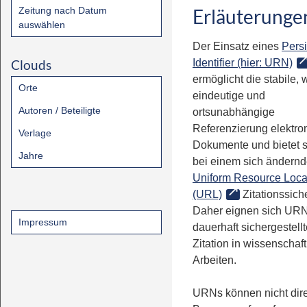
Zeitung nach Datum
Erläuterunge
auswählen
Der Einsatz eines
Persi
Clouds
Identifier (hier: URN)
ermöglicht die stabile, 
Orte
eindeutige und
Autoren / Beteiligte
ortsunabhängige
Referenzierung elektro
Verlage
Dokumente und bietet 
Jahre
bei einem sich ändern
Uniform Resource Loca
(URL)
Zitationssiche
Daher eignen sich URN
Impressum
dauerhaft sichergestell
Zitation in wissenschaf
Arbeiten.
URNs können nicht dire