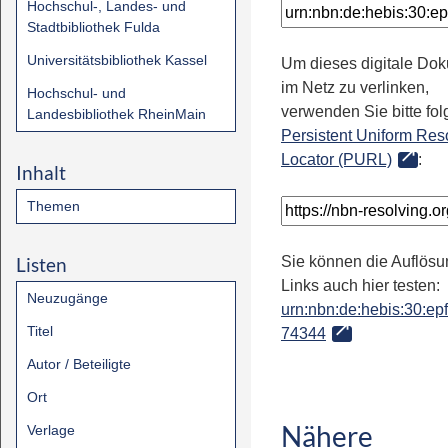
Hochschul-, Landes- und
Stadtbibliothek Fulda
Universitätsbibliothek Kassel
Um dieses digitale Do
im Netz zu verlinken,
Hochschul- und
verwenden Sie bitte fo
Landesbibliothek RheinMain
Persistent Uniform Res
Locator (PURL)
:
Inhalt
Themen
Listen
Sie können die Auflösu
Links auch hier testen:
Neuzugänge
urn:nbn:de:hebis:30:epfl
Titel
74344
Autor / Beteiligte
Ort
Nähere
Verlage