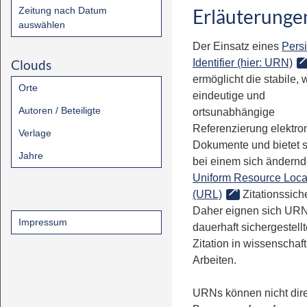
Zeitung nach Datum
Erläuterunge
auswählen
Der Einsatz eines
Persi
Clouds
Identifier (hier: URN)
ermöglicht die stabile, 
Orte
eindeutige und
Autoren / Beteiligte
ortsunabhängige
Referenzierung elektro
Verlage
Dokumente und bietet 
Jahre
bei einem sich ändern
Uniform Resource Loca
(URL)
Zitationssiche
Daher eignen sich URN
Impressum
dauerhaft sichergestell
Zitation in wissenschaf
Arbeiten.
URNs können nicht dire