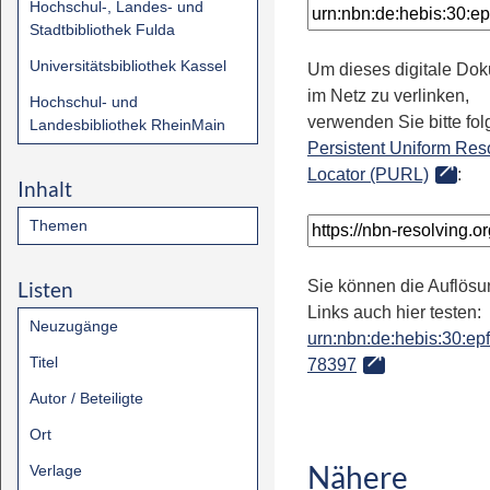
Hochschul-, Landes- und
Stadtbibliothek Fulda
Universitätsbibliothek Kassel
Um dieses digitale Do
im Netz zu verlinken,
Hochschul- und
verwenden Sie bitte fo
Landesbibliothek RheinMain
Persistent Uniform Res
Locator (PURL)
:
Inhalt
Themen
Listen
Sie können die Auflösu
Links auch hier testen:
Neuzugänge
urn:nbn:de:hebis:30:epfl
Titel
78397
Autor / Beteiligte
Ort
Nähere
Verlage