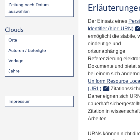
Zeitung nach Datum
Erläuterunge
auswählen
Der Einsatz eines
Persi
Clouds
Identifier (hier: URN)
ermöglicht die stabile, 
Orte
eindeutige und
Autoren / Beteiligte
ortsunabhängige
Referenzierung elektro
Verlage
Dokumente und bietet 
Jahre
bei einem sich ändern
Uniform Resource Loca
(URL)
Zitationssiche
Daher eignen sich URN
Impressum
dauerhaft sichergestell
Zitation in wissenschaf
Arbeiten.
URNs können nicht dire