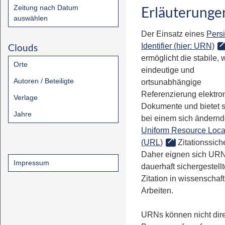
Zeitung nach Datum
Erläuterunge
auswählen
Der Einsatz eines
Persi
Clouds
Identifier (hier: URN)
ermöglicht die stabile, 
Orte
eindeutige und
Autoren / Beteiligte
ortsunabhängige
Referenzierung elektro
Verlage
Dokumente und bietet 
Jahre
bei einem sich ändern
Uniform Resource Loca
(URL)
Zitationssiche
Daher eignen sich URN
Impressum
dauerhaft sichergestell
Zitation in wissenschaf
Arbeiten.
URNs können nicht dire