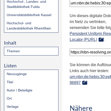
Hochschul-, Landes- und
Stadtbibliothek Fulda
Universitätsbibliothek Kassel
Um dieses digitale Do
im Netz zu verlinken,
Hochschul- und
verwenden Sie bitte fo
Landesbibliothek RheinMain
Persistent Uniform Res
Locator (PURL)
:
Inhalt
Themen
Listen
Sie können die Auflösu
Links auch hier testen:
Neuzugänge
urn:nbn:de:hebis:30:epfl
Titel
96897
Autor / Beteiligte
Ort
Nähere
Verlage