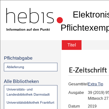
Elektron
Pflichtexem
Information auf den Punkt
Titel
Pflichtabgabe
Ablieferung
E-Zeitschrift
Alle Bibliotheken
Gesamttitel
Extra Tip
Universitäts- und
Ausgabe
39 (2019) 95
Landesbibliothek Darmstadt
Mittwoch 27
Universitätsbibliothek Frankfurt
Datum
2019