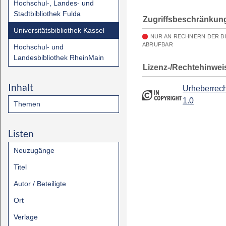
Hochschul-, Landes- und
Stadtbibliothek Fulda
Zugriffsbeschränkun
Universitätsbibliothek Kassel
NUR AN RECHNERN DER B
ABRUFBAR
Hochschul- und
Landesbibliothek RheinMain
Lizenz-/Rechtehinwei
Inhalt
Urheberrech
1.0
Themen
Listen
Neuzugänge
Titel
Autor / Beteiligte
Ort
Verlage