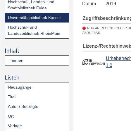
Hochschul-, Landes- und
Datum
2019
Stadtbibliothek Fulda
Universitätsbibliothek Kassel
Zugriffsbeschränkun
Hochschul- und
NUR AN RECHNERN DER B
Landesbibliothek RheinMain
ABRUFBAR
Lizenz-/Rechtehinwei
Inhalt
Urheberrech
Themen
1.0
Listen
Neuzugänge
Titel
Autor / Beteiligte
Ort
Verlage