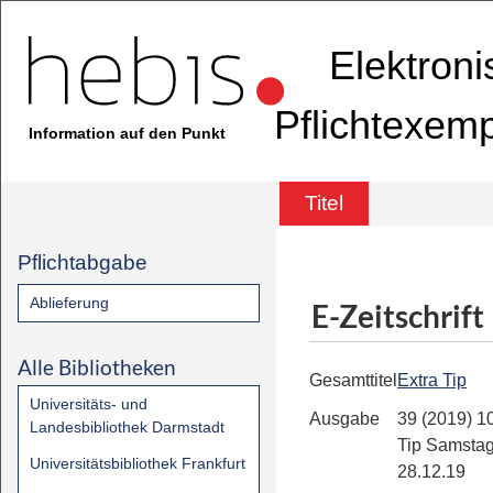
Elektron
Pflichtexem
Information auf den Punkt
Titel
Pflichtabgabe
Ablieferung
E-Zeitschrift
Alle Bibliotheken
Gesamttitel
Extra Tip
Universitäts- und
Ausgabe
39 (2019) 10
Landesbibliothek Darmstadt
Tip Samsta
Universitätsbibliothek Frankfurt
28.12.19