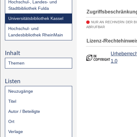
Hochschul-, Landes- und
Stadtbibliothek Fulda
Zugriffsbeschränkun
Universitätsbibliothek Kassel
NUR AN RECHNERN DER B
ABRUFBAR
Hochschul- und
Landesbibliothek RheinMain
Lizenz-/Rechtehinwei
Inhalt
Urheberrech
1.0
Themen
Listen
Neuzugänge
Titel
Autor / Beteiligte
Ort
Verlage