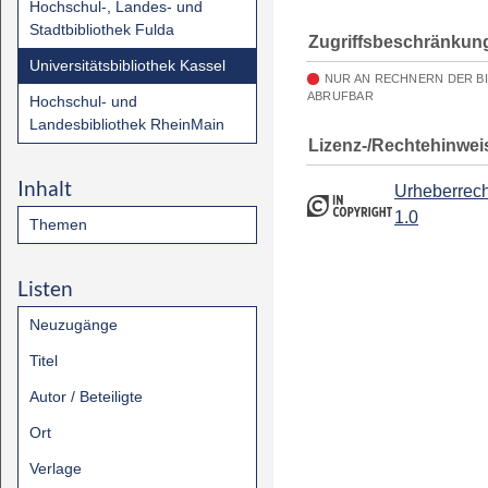
Hochschul-, Landes- und
Stadtbibliothek Fulda
Zugriffsbeschränkun
Universitätsbibliothek Kassel
NUR AN RECHNERN DER B
ABRUFBAR
Hochschul- und
Landesbibliothek RheinMain
Lizenz-/Rechtehinwei
Inhalt
Urheberrech
1.0
Themen
Listen
Neuzugänge
Titel
Autor / Beteiligte
Ort
Verlage