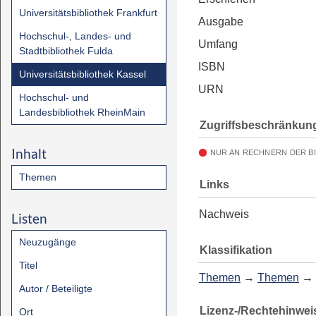
Universitätsbibliothek Frankfurt
Ausgabe
Hochschul-, Landes- und
Umfang
Stadtbibliothek Fulda
ISBN
Universitätsbibliothek Kassel
URN
Hochschul- und
Landesbibliothek RheinMain
Zugriffsbeschränkun
Inhalt
NUR AN RECHNERN DER B
Themen
Links
Nachweis
Listen
Neuzugänge
Klassifikation
Titel
Themen
→
Themen
→
Autor / Beteiligte
Lizenz-/Rechtehinwei
Ort