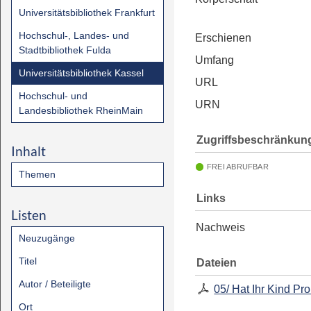
Universitätsbibliothek Frankfurt
Hochschul-, Landes- und
Erschienen
Stadtbibliothek Fulda
Umfang
Universitätsbibliothek Kassel
URL
Hochschul- und
URN
Landesbibliothek RheinMain
Zugriffsbeschränkun
Inhalt
FREI ABRUFBAR
Themen
Links
Listen
Nachweis
Neuzugänge
Titel
Dateien
Autor / Beteiligte
05/ Hat Ihr Kind P
Ort