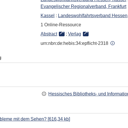
Evangelischer Regionalverband, Frankfurt
Kassel
:
Landeswohlfahrtsverband Hessen
1 Online-Ressource
Abstract
;
Verlag
urn:nbn:de:hebis:34:epflicht-2318
g
Hessisches Bibliotheks- und Informati
robleme mit dem Sehen?
[
616,34 kb
]