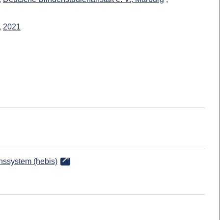
,
2021
onssystem (hebis)