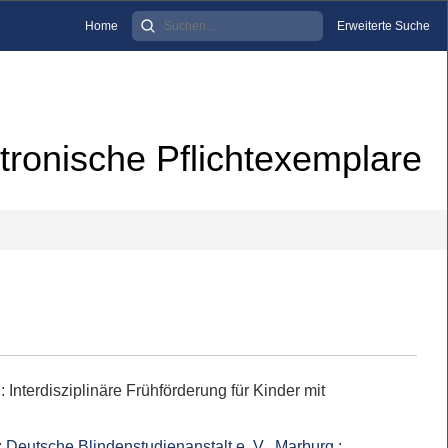
Home
Erweiterte Suche
tronische Pflichtexemplare
:
Interdisziplinäre Frühförderung für Kinder mit
;
Deutsche Blindenstudienanstalt e. V., Marburg
;