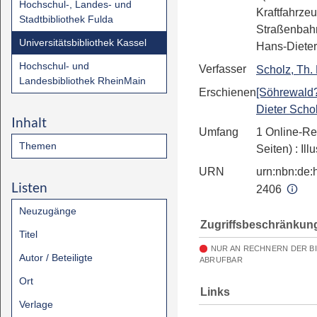
Hochschul-, Landes- und
Kraftfahrze
Stadtbibliothek Fulda
Straßenbah
Universitätsbibliothek Kassel
Hans-Dieter
Hochschul- und
Verfasser
Scholz, Th.
Landesbibliothek RheinMain
Erschienen
[Söhrewald
Dieter Schol
Inhalt
Umfang
1 Online-Re
Themen
Seiten)
: Ill
URN
urn:nbn:de:h
Listen
2406
Neuzugänge
Zugriffsbeschränkun
Titel
NUR AN RECHNERN DER B
Autor / Beteiligte
ABRUFBAR
Ort
Links
Verlage