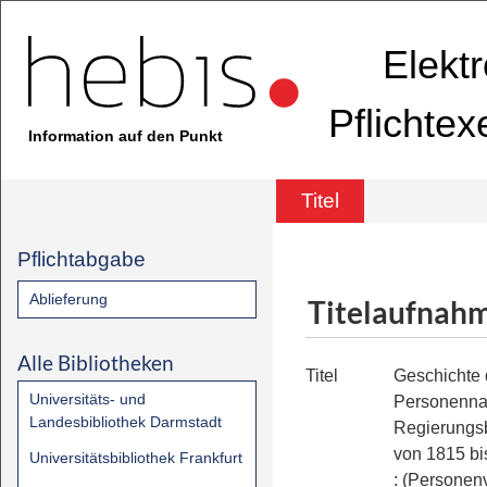
Elekt
Pflichte
Information auf den Punkt
Titel
Pflichtabgabe
Ablieferung
Titelaufnah
Alle Bibliotheken
Titel
Geschichte
Universitäts- und
Personenna
Landesbibliothek Darmstadt
Regierungsb
von 1815 bi
Universitätsbibliothek Frankfurt
:
(Personenv