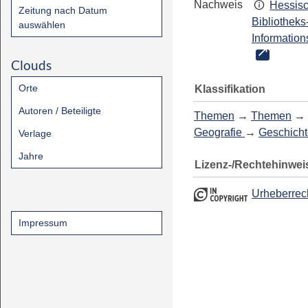
Nachweis
Hessis
Zeitung nach Datum
Bibliotheks
auswählen
Information
Clouds
Orte
Klassifikation
Autoren / Beteiligte
Themen
→
Themen
→
Geografie
→
Geschicht
Verlage
Jahre
Lizenz-/Rechtehinwei
Urheberrec
Impressum