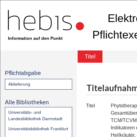
Elekt
Pflichte
Information auf den Punkt
Titel
Pflichtabgabe
Ablieferung
Titelaufnah
Alle Bibliotheken
Titel
Phytotherap
Universitäts- und
Gesamtübers
Landesbibliothek Darmstadt
TCM/TCVM-
Indikatoren 
Universitätsbibliothek Frankfurt
Heilkräuter,