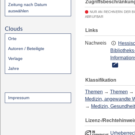
Zugriffsbeschränkun
Zeitung nach Datum
auswählen
NUR AN RECHNERN DER B
ABRUFBAR
Clouds
Links
Orte
Nachweis
Hessis
Autoren / Beteiligte
Bibliotheks
Information
Verlage
Jahre
Klassifikation
Themen
→
Themen
→
Impressum
Medizin, angewandte 
→
Medizin, Gesundheit
Lizenz-/Rechtehinwei
Urheberrec