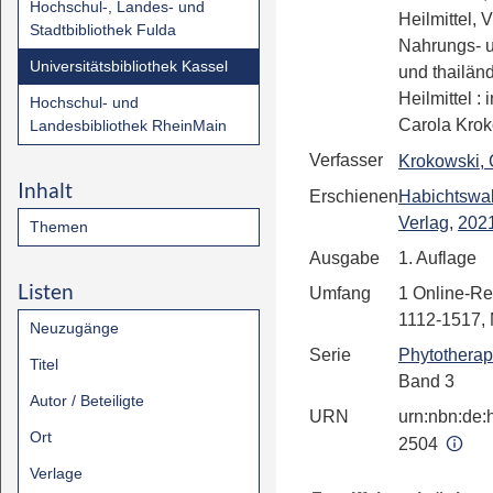
Hochschul-, Landes- und
Heilmittel, V
Stadtbibliothek Fulda
Nahrungs- u
Universitätsbibliothek Kassel
und thailän
Heilmittel :
Hochschul- und
Carola Kro
Landesbibliothek RheinMain
Verfasser
Krokowski, 
Inhalt
Erschienen
Habichtswa
Verlag
,
202
Themen
Ausgabe
1. Auflage
Listen
Umfang
1 Online-Re
1112-1517,
Neuzugänge
Serie
Phytotherap
Titel
Band 3
Autor / Beteiligte
URN
urn:nbn:de:h
Ort
2504
Verlage