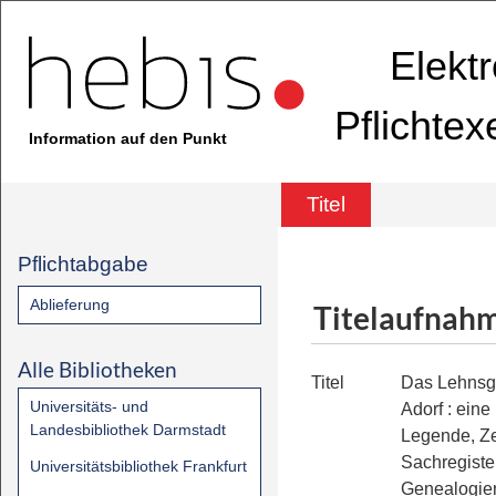
Elekt
Pflichte
Information auf den Punkt
Titel
Pflichtabgabe
Ablieferung
Titelaufnah
Alle Bibliotheken
Titel
Das Lehnsg
Universitäts- und
Adorf
:
eine
Landesbibliothek Darmstadt
Legende, Ze
Sachregiste
Universitätsbibliothek Frankfurt
Genealogie