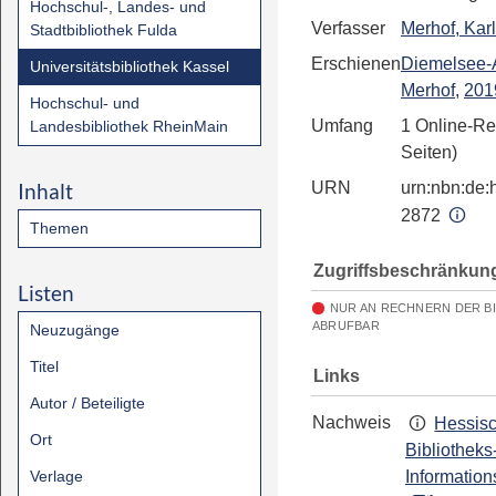
Hochschul-, Landes- und
Verfasser
Merhof, Karl
Stadtbibliothek Fulda
Erschienen
Diemelsee-
Universitätsbibliothek Kassel
Merhof
,
201
Hochschul- und
Umfang
1 Online-Re
Landesbibliothek RheinMain
Seiten)
Inhalt
URN
urn:nbn:de:h
2872
Themen
Zugriffsbeschränkun
Listen
NUR AN RECHNERN DER B
ABRUFBAR
Neuzugänge
Titel
Links
Autor / Beteiligte
Nachweis
Hessis
Ort
Bibliotheks
Verlage
Information