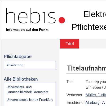
Elekt
Pflichte
Information auf den Punkt
Titel
Pflichtabgabe
Ablieferung
Titelaufnah
Alle Bibliotheken
Titel
To keep you
Universitäts- und
wir leben
/ J
Landesbibliothek Darmstadt
Verfasser
Müller, Judit
Universitätsbibliothek Frankfurt
Erschienen
Marburg
:
A 