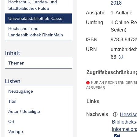
Hochschul-, Landes- und
2018
Stadtbibliothek Fulda
Ausgabe
1. Auflage
Universitätsbibliothek Kassel
Umfang
1 Online-Re
Hochschul- und
Seiten)
Landesbibliothek RheinMain
ISBN
978-3-9473
URN
urn:nbn:de:h
Inhalt
66
Themen
Zugriffsbeschränkun
Listen
NUR AN RECHNERN DER B
ABRUFBAR
Neuzugänge
Links
Titel
Autor / Beteiligte
Nachweis
Hessis
Ort
Bibliotheks
Information
Verlage