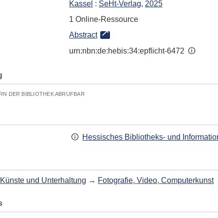
Kassel
:
SeHt-Verlag
,
2025
1 Online-Ressource
Abstract
urn:nbn:de:hebis:34:epflicht-6472
g
RN DER BIBLIOTHEK ABRUFBAR
Hessisches Bibliotheks- und Informati
Künste und Unterhaltung
→
Fotografie, Video, Computerkunst
s