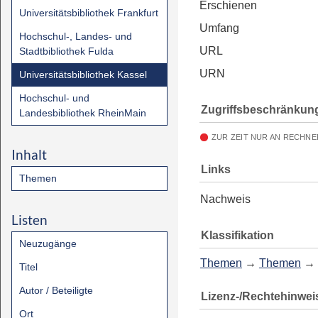
Erschienen
Universitätsbibliothek Frankfurt
Umfang
Hochschul-, Landes- und
URL
Stadtbibliothek Fulda
URN
Universitätsbibliothek Kassel
Hochschul- und
Zugriffsbeschränkun
Landesbibliothek RheinMain
ZUR ZEIT NUR AN RECHNE
Inhalt
Links
Themen
Nachweis
Listen
Klassifikation
Neuzugänge
Themen
→
Themen
→
Titel
Autor / Beteiligte
Lizenz-/Rechtehinwei
Ort